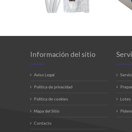
Información del sitio
Servi
Aviso Legal
Servic
Política de privacidad
Prepar
Política de cookies
Lotes 
Mapa del Sitio
Pídeno
Contacto