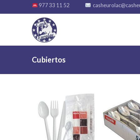
977 33 11 52
casheurolac@cashe
Cubiertos