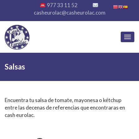
977 33 11 52
casheurolac@casheurolac.com
Toggl
Salsas
Encuentra tu salsa de tomate, mayonesa o kétchup
entre las decenas de referencias que encontraras en
cash eurolac.