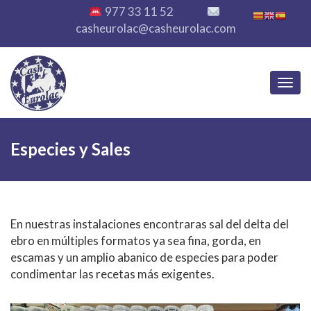
977 33 11 52
casheurolac@casheurolac.com
Toggl
Especies y Sales
En nuestras instalaciones encontraras sal del delta del
ebro en múltiples formatos ya sea fina, gorda, en
escamas y un amplio abanico de especies para poder
condimentar las recetas más exigentes.