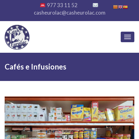
977 33 11 52
casheurolac@casheurolac.com
Toggl
Cafés e Infusiones