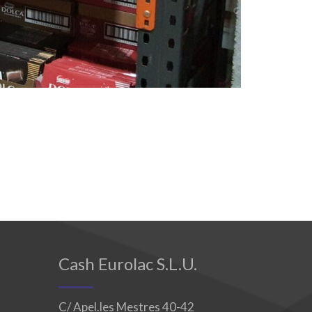
Cash Eurolac S.L.U.
C/ Apel.les Mestres 40-42