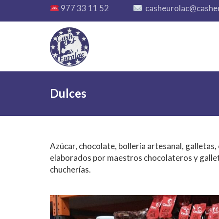
977 33 11 52
casheurolac@cashe
Dulces
Azúcar, chocolate, bollería artesanal, galletas
elaborados por maestros chocolateros y gallet
chucherías.